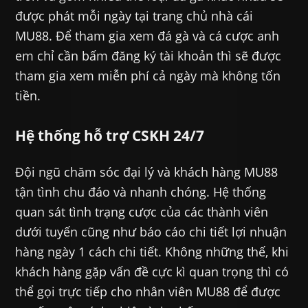
được phát mỗi ngày tại trang chủ nhà cái
MU88. Để tham gia xem đá gà và cá cược anh
em chỉ cần bấm đăng ký tài khoản thì sẽ được
tham gia xem miễn phí cả ngày mà không tốn
tiền.
Hệ thống hỗ trợ CSKH 24/7
Đội ngũ chăm sóc đại lý và khách hàng MU88
tận tình chu đáo và nhanh chóng. Hệ thống
quan sát tình trạng cược của các thành viên
dưới tuyến cũng như báo cáo chi tiết lợi nhuận
hàng ngày 1 cách chi tiết. Không những thế, khi
khách hàng gặp vấn đề cực kì quan trọng thì có
thể gọi trực tiếp cho nhân viên MU88 để được