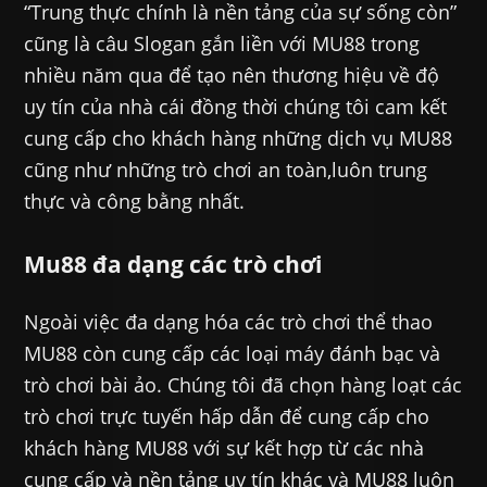
“Trung thực chính là nền tảng của sự sống còn”
cũng là câu Slogan gắn liền với MU88 trong
nhiều năm qua để tạo nên thương hiệu về độ
uy tín của nhà cái đồng thời chúng tôi cam kết
cung cấp cho khách hàng những dịch vụ MU88
cũng như những trò chơi an toàn,luôn trung
thực và công bằng nhất.
Mu88 đa dạng các trò chơi
Ngoài việc đa dạng hóa các trò chơi thể thao
MU88 còn cung cấp các loại máy đánh bạc và
trò chơi bài ảo. Chúng tôi đã chọn hàng loạt các
trò chơi trực tuyến hấp dẫn để cung cấp cho
khách hàng MU88 với sự kết hợp từ các nhà
cung cấp và nền tảng uy tín khác và MU88 luôn