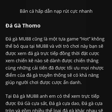
Bắn cá hấp dẫn nạp rút cực nhanh
Đá Gà Thomo
Đá gà MU88 cũng là một tựa game “Hot” không
thể bỏ qua tại MU88 và với trò chơi này bạn sẽ
được xem đá gà trực tiếp đồng thời đặt cược
xem chiến kê nào sẽ dành được chiến thắng
cùng những cải tiến đã được tối ưu mọi nhược
điểm của đá gà truyền thống sẽ có khả năng
giúp người chơi được cược ẩn danh.
Tại Đá gà MU88 anh em có thể xem trực tiếp
được Đá Gà cựa sắt, Đá gà cựa dao, Đá gà cựa
tròn và gồm nhiều thể loại đá gà khác nhau sẽ