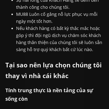
Sự hài lòng của Khách Hàng sẽ đem đến
thành công cho chúng tôi.
MU88 Luôn cố gắng nỗ lực phục vụ mỗi
ngày một tốt hơn.
Nếu khách hàng có bất kỳ thắc mắc hoặc
góp ý thì đội ngũ dịch vụ chăm sóc khách
hàng thân thiện của chúng tôi sẽ luôn sẵn
sàng hỗ trợ quý khách bất cứ lúc nào.
Tại sao nên lựa chọn chúng tôi
thay vì nhà cái khác
Tính trung thực là nền tảng của sự
sống còn