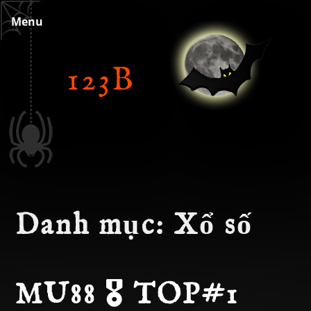
Skip
Menu
to
content
123B
Danh mục:
Xổ số
MU88 🎖️ TOP#1