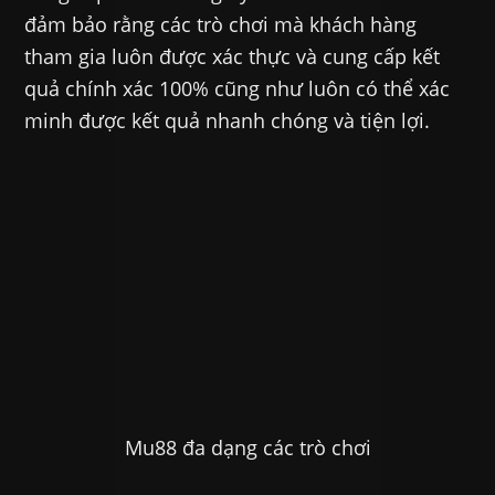
đảm bảo rằng các trò chơi mà khách hàng
tham gia luôn được xác thực và cung cấp kết
quả chính xác 100% cũng như luôn có thể xác
minh được kết quả nhanh chóng và tiện lợi.
Mu88 đa dạng các trò chơi