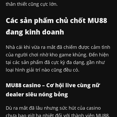
thân thiết cũng cực lớn.
Các sản phẩm chủ chốt MU88
đang kinh doanh
Nhà cái khi vừa ra mắt đã chiếm được cảm tình
của người chơi nhờ kho game khủng. Đến hiện
tại các sản phẩm đã cực kỳ đa dạng, gần như
loại hình giải trí nào cũng đều có.
MU88 casino – Cơ hội live cùng nữ
dealer siêu nóng bỏng
Dù ra mắt đã lâu nhưng sức hút của casino
chưa bao giờ hạ nhiệt đối với thành viên MU88.