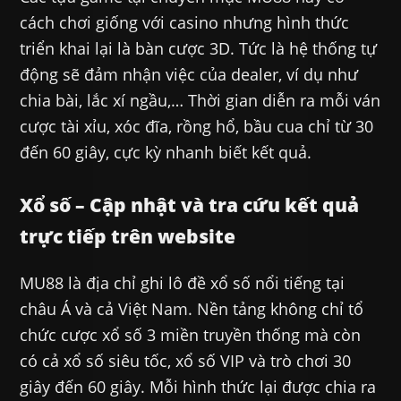
cách chơi giống với casino nhưng hình thức
triển khai lại là bàn cược 3D. Tức là hệ thống tự
động sẽ đảm nhận việc của dealer, ví dụ như
chia bài, lắc xí ngầu,… Thời gian diễn ra mỗi ván
cược tài xỉu, xóc đĩa, rồng hổ, bầu cua chỉ từ 30
đến 60 giây, cực kỳ nhanh biết kết quả.
Xổ số – Cập nhật và tra cứu kết quả
trực tiếp trên website
MU88 là địa chỉ ghi lô đề xổ số nổi tiếng tại
châu Á và cả Việt Nam. Nền tảng không chỉ tổ
chức cược xổ số 3 miền truyền thống mà còn
có cả xổ số siêu tốc, xổ số VIP và trò chơi 30
giây đến 60 giây. Mỗi hình thức lại được chia ra