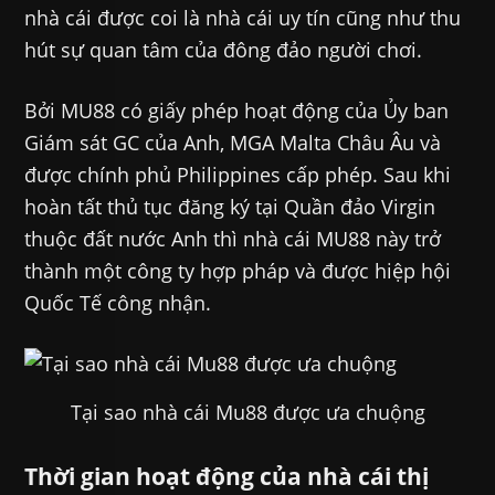
nhà cái được coi là nhà cái uy tín cũng như thu
hút sự quan tâm của đông đảo người chơi.
Bởi MU88 có giấy phép hoạt động của Ủy ban
Giám sát GC của Anh, MGA Malta Châu Âu và
được chính phủ Philippines cấp phép. Sau khi
hoàn tất thủ tục đăng ký tại Quần đảo Virgin
thuộc đất nước Anh thì nhà cái MU88 này trở
thành một công ty hợp pháp và được hiệp hội
Quốc Tế công nhận.
Tại sao nhà cái Mu88 được ưa chuộng
Thời gian hoạt động của nhà cái thị