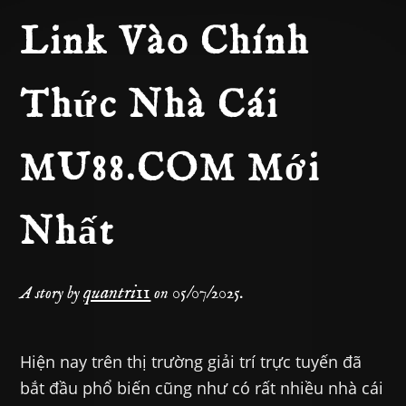
Link Vào Chính
Thức Nhà Cái
MU88.COM Mới
Nhất
quantri11
A story by
on
05/07/2025
.
Hiện nay trên thị trường giải trí trực tuyến đã
bắt đầu phổ biến cũng như có rất nhiều nhà cái