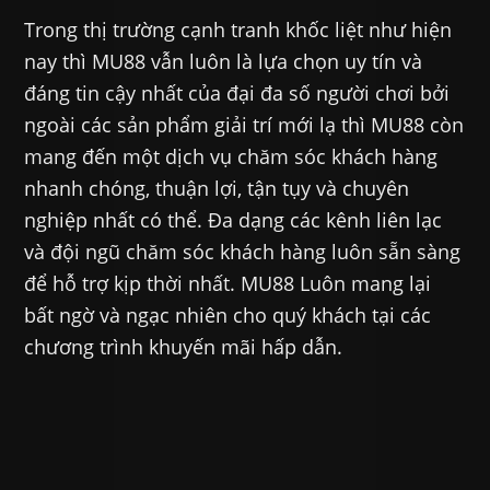
Trong thị trường cạnh tranh khốc liệt như hiện
nay thì MU88 vẫn luôn là lựa chọn uy tín và
đáng tin cậy nhất của đại đa số người chơi bởi
ngoài các sản phẩm giải trí mới lạ thì MU88 còn
mang đến một dịch vụ chăm sóc khách hàng
nhanh chóng, thuận lợi, tận tụy và chuyên
nghiệp nhất có thể. Đa dạng các kênh liên lạc
và đội ngũ chăm sóc khách hàng luôn sẵn sàng
để hỗ trợ kịp thời nhất. MU88 Luôn mang lại
bất ngờ và ngạc nhiên cho quý khách tại các
chương trình khuyến mãi hấp dẫn.