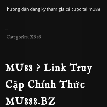
hướng dẫn đăng ký tham gia cá cược tại mu88
—
Categories:
Xổ số
MU88 ?️ Link Truy
Cập Chính Thức
MU888.BZ