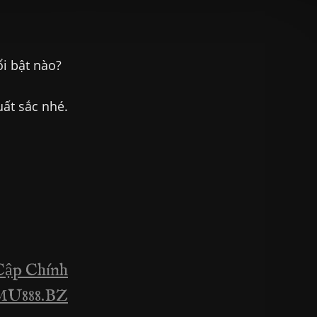
ổi bật nào?
ất sắc nhé.
Cập Chính
MU888.BZ