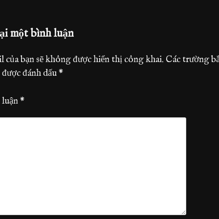
ại một bình luận
l của bạn sẽ không được hiển thị công khai.
Các trường b
 được đánh dấu
*
 luận
*