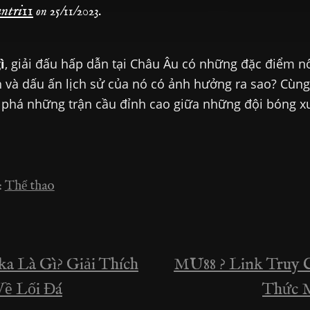
ntri11
on
25/11/2023
.
ì
, giải đấu hấp dẫn tại Châu Âu có những đặc điểm n
h và dấu ấn lịch sử của nó có ảnh hưởng ra sao? Cùng
há những trận cầu đỉnh cao giữa những đội bóng xu
:
Thể thao
a Là Gì? Giải Thích
MU88 ?️ Link Truy 
Về Lối Đá
Thức 
g