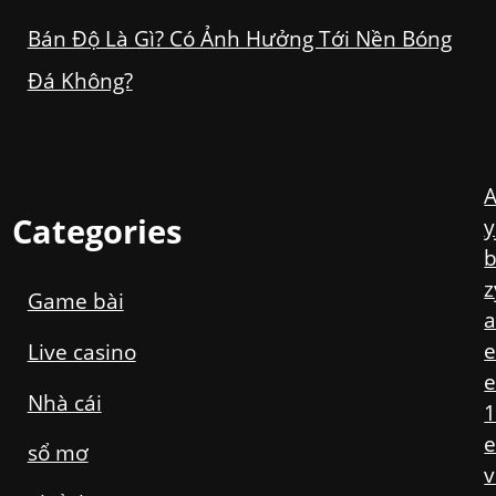
Bán Độ Là Gì? Có Ảnh Hưởng Tới Nền Bóng
Đá Không?
Categories
y
z
Game bài
a
e
Live casino
e
Nhà cái
e
sổ mơ
v