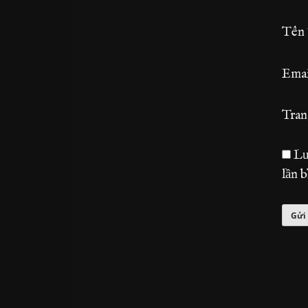
Tên
Ema
Tran
Lư
lần b