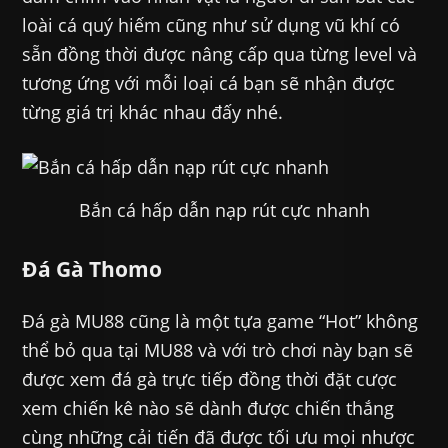
loài cá quý hiếm cũng như sử dụng vũ khí có
sẵn đồng thời được nâng cấp qua từng level và
tương ứng với mỗi loại cá bạn sẽ nhận được
từng giá trị khác nhau đấy nhé.
Bắn cá hấp dẫn nạp rút cực nhanh
Đá Gà Thomo
Đá gà MU88 cũng là một tựa game “Hot” không
thể bỏ qua tại MU88 và với trò chơi này bạn sẽ
được xem đá gà trực tiếp đồng thời đặt cược
xem chiến kê nào sẽ dành được chiến thắng
cùng những cải tiến đã được tối ưu mọi nhược