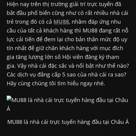
Hiện nay trên thị trường giải trí trực tuyến đã
bắt đầu phổ biến cũng như có rất nhiều nhà cái
trẻ trong đó có cả
MU88
, nhằm đáp ứng nhu
cầu của tất cả khách hàng thì MU88 đang rất nỗ
lực cải tiến để đem lại cho bản thân mức độ uy
tín nhất để giữ chân khách hàng với mục đích
gia tăng lượng lớn số Hội viên đăng ký tham
gia. Vậy nhà cái đặc sắc và nổi bật như thế nào?
Các dịch vụ đẳng cấp 5 sao của nhà cái ra sao?
Hãy cùng chúng tôi tìm hiểu ngay nhé.
MU88 là nhà cái trực tuyến hàng đầu tại Châu Á