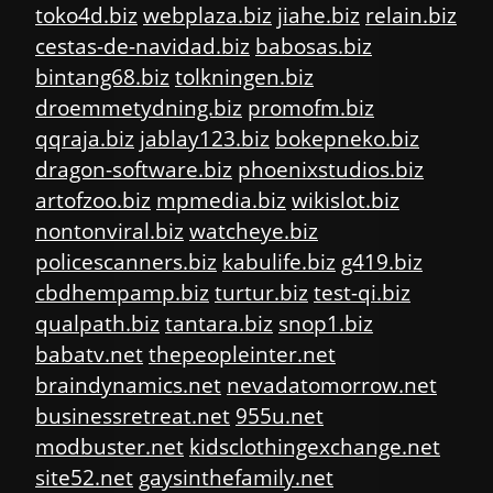
toko4d.biz
webplaza.biz
jiahe.biz
relain.biz
cestas-de-navidad.biz
babosas.biz
bintang68.biz
tolkningen.biz
droemmetydning.biz
promofm.biz
qqraja.biz
jablay123.biz
bokepneko.biz
dragon-software.biz
phoenixstudios.biz
artofzoo.biz
mpmedia.biz
wikislot.biz
nontonviral.biz
watcheye.biz
policescanners.biz
kabulife.biz
g419.biz
cbdhempamp.biz
turtur.biz
test-qi.biz
qualpath.biz
tantara.biz
snop1.biz
babatv.net
thepeopleinter.net
braindynamics.net
nevadatomorrow.net
businessretreat.net
955u.net
modbuster.net
kidsclothingexchange.net
site52.net
gaysinthefamily.net