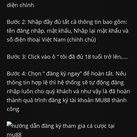
diện chính
Bước 2: Nhập đầy đủ tất cả thông tin bao gồm:
tên đăng nhập, mật khẩu, Nhập lại mật khẩu và
số điện thoại Việt Nam (chính chủ)
Bước 3: Click vào ô “ tôi đã đủ 18 tuổi trở lên,….
Bước 4: Chọn “ đăng ký ngay” để hoàn tất. Nếu
thông tin hợp lệ thì hệ thống sẽ tự động đăng
nhập luôn cho quý khách và như vậy là đã hoàn
thành quá trình đăng ký tài khoản MU88 thành
công