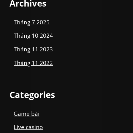
Archives
Tháng 7 2025
Tháng 10 2024
Tháng 11 2023
Tháng 11 2022
Categories
Game bài
Live casino