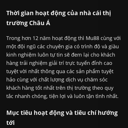
Thời gian hoạt động của nhà cái thị
trường Châu Á
Trong hơn 12 năm hoạt động thì Mu88 cùng với
một đội ngũ các chuyên gia có trình độ và giàu
kinh nghiệm luôn tự tin sẽ đem lại cho khách
hàng trải nghiệm giải trí trực tuyến đỉnh cao
tuyệt vời nhất thông qua các sản phẩm tuyệt
hảo cùng với chất lượng dịch vụ chăm sóc
khách hàng tốt nhất trên thị trường theo quy
tắc nhanh chóng, tiện lợi và luôn tận tình nhất.
Mục tiêu hoạt động và tiêu chí hướng
tới