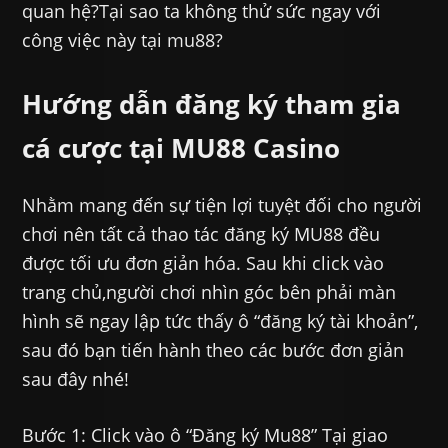
quan hệ?Tại sao ta không thử sức ngay với
công việc này tại mu88?
Hướng dẫn đăng ký tham gia
cá cược tại MU88 Casino
Nhằm mang đến sự tiện lợi tuyệt đối cho người
chơi nên tất cả thao tác đăng ký MU88 đều
được tối ưu đơn giản hóa. Sau khi click vào
trang chủ,người chơi nhìn góc bên phải màn
hình sẽ ngay lập tức thấy ô “đăng ký tài khoản”,
sau đó bạn tiến hành theo các bước đơn giản
sau đây nhé!
Bước 1: Click vào ô “Đăng ký Mu88” Tại giao