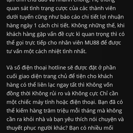
quan sát tình trạng cược của các thành viên
dưới tuyến cũng như báo cáo chi tiết lợi nhuận
hàng ngày 1 cách chi tiết. Không những thế, khi
khách hàng gặp vấn đề cực kì quan trọng thì có
thể gọi trực tiếp cho nhân viên MU88 để được
tư vấn một cách nhiệt tình nhất.
Và số điện thoại hotline sẽ được đặt ở phần
cuối giao diện trang chủ để tiện cho khách
hàng có thể liên lạc ngay tất thì Không vốn
đồng thời Không rủi ro và Không cực Chỉ cần
một chiếc máy tính hoặc điện thoại. Bạn đã có
thể kiếm hàng trăm triệu mỗi tháng mà không
cần ra khỏi nhà và bạn yêu thích nói chuyện và
thuyết phục người khác? Bạn có nhiều mối