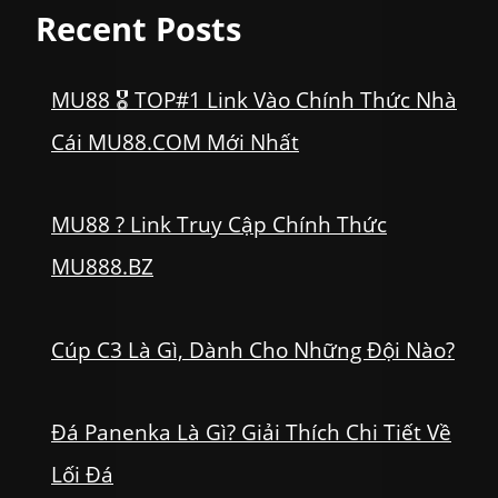
Recent Posts
MU88 🎖️ TOP#1 Link Vào Chính Thức Nhà
Cái MU88.COM Mới Nhất
MU88 ?️ Link Truy Cập Chính Thức
MU888.BZ
Cúp C3 Là Gì, Dành Cho Những Đội Nào?
Đá Panenka Là Gì? Giải Thích Chi Tiết Về
Lối Đá