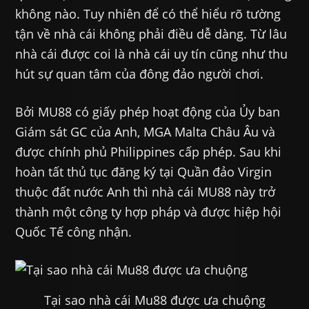
không nào. Tuy nhiên để có thể hiểu rõ tường
tận về nhà cái không phải điều dễ dàng. Từ lâu
nhà cái được coi là nhà cái uy tín cũng như thu
hút sự quan tâm của đông đảo người chơi.
Bởi MU88 có giấy phép hoạt động của Ủy ban
Giám sát GC của Anh, MGA Malta Châu Âu và
được chính phủ Philippines cấp phép. Sau khi
hoàn tất thủ tục đăng ký tại Quần đảo Virgin
thuộc đất nước Anh thì nhà cái MU88 này trở
thành một công ty hợp pháp và được hiệp hội
Quốc Tế công nhận.
Tại sao nhà cái Mu88 được ưa chuộng