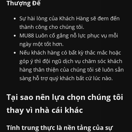
Thượng Đế
Sự hài lòng của Khách Hàng sẽ đem đến
thành công cho chúng tôi.
MU88 Luôn cố gắng nỗ lực phục vụ mỗi
ngày một tốt hơn.
Nếu khách hàng có bất kỳ thắc mắc hoặc
góp ý thì đội ngũ dịch vụ chăm sóc khách
hàng thân thiện của chúng tôi sẽ luôn sẵn
sàng hỗ trợ quý khách bất cứ lúc nào.
Tại sao nên lựa chọn chúng tôi
thay vì nhà cái khác
Tính trung thực là nền tảng của sự