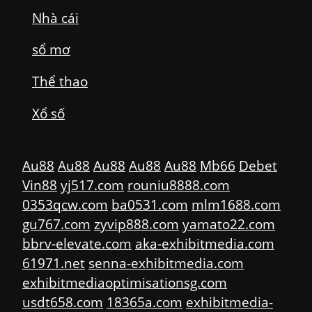
Nhà cái
sổ mơ
Thể thao
Xổ số
Au88
Au88
Au88
Au88
Au88
Mb66
Debet
Vin88
yj517.com
rouniu8888.com
0353qcw.com
ba0531.com
mlm1688.com
gu767.com
zyvip888.com
yamato22.com
bbrv-elevate.com
aka-exhibitmedia.com
61971.net
senna-exhibitmedia.com
exhibitmediaoptimisationsg.com
usdt658.com
18365a.com
exhibitmedia-