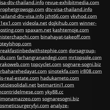
isa-dtv-thailand.info
revue-exhibitmedia.com
rophetgrowsgp.com
dtv-visa-thailand.info
hailand-dtv-visa.info
jzht66.com
vkvhod.com
n1ex1.com
videola.net
dojkihub.com
winner-
osting.com
spaxam.net
kashtemoje.com
isterchapchi.com
binahayat-takeoff.com
oteylshop.com
reakfastinbedwithstephie.com
dorsagroup-
ads.com
farhangranandegi.com
mrtopsole.com
arakoweb.com
topcyclet.com
sognare-sogni.biz
rbaharehedayat.com
sinotekfa.com
ir808.com
is-real-estate.com
hadukameto.com
otiziesolidali.net
betmartini1.com
ncontridelmese.com
yky88.cc
simonamazzeo.com
sognaresogni.biz
osmeticsurgeryfyi.com
analyze-