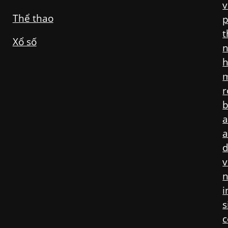
v
Thể thao
p
t
Xổ số
h
m
r
b
d
v
n
i
c