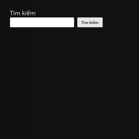
Tìm kiếm
Tìm kiếm