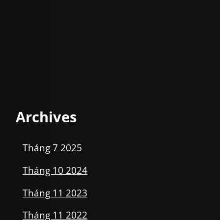
Archives
Tháng 7 2025
Tháng 10 2024
Tháng 11 2023
Tháng 11 2022