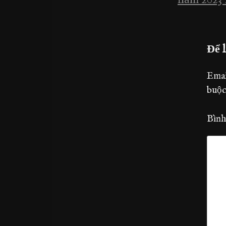
hướn
bài
Để l
viết
Emai
buộc
Bình