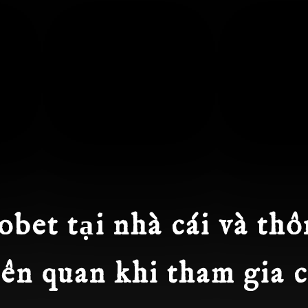
obet tại nhà cái và th
liên quan khi tham gia 