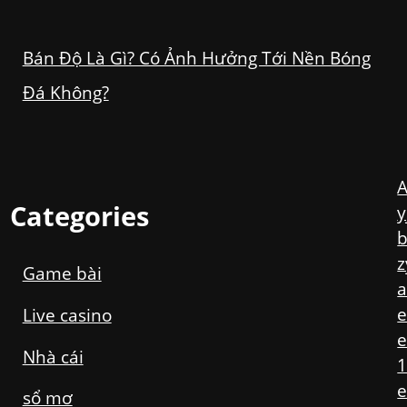
Bán Độ Là Gì? Có Ảnh Hưởng Tới Nền Bóng
Đá Không?
Categories
y
z
Game bài
a
e
Live casino
e
Nhà cái
e
sổ mơ